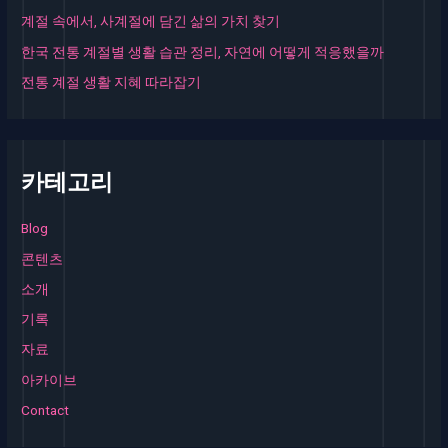
어
계절 속에서, 사계절에 담긴 삶의 가치 찾기
떻
게
한국 전통 계절별 생활 습관 정리, 자연에 어떻게 적응했을까
적
전통 계절 생활 지혜 따라잡기
응
했
을
까
카테고리
Blog
콘텐츠
소개
기록
자료
아카이브
Contact