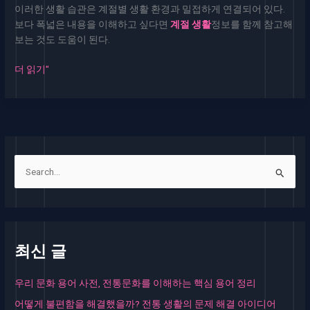
이러한 생활 습관은 계절별 생활 환경과 밀접하게 연결되어 있다.
보다 폭넓은 내용을 이해하고 싶다면
계절 생활
정보를 함께 참고해
보는 것도 도움이 된다.
한
더 읽기"
국
전
통
계
절
별
검
생
색
활
대
습
상
관
정
최신 글
리,
자
연
우리 문화 용어 사전, 전통문화를 이해하는 핵심 용어 정리
에
어떻게 불편함을 해결했을까? 전통 생활의 문제 해결 아이디어