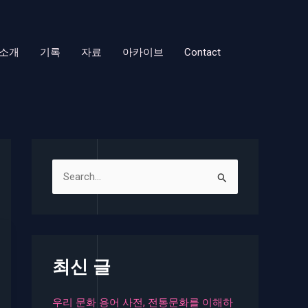
소개
기록
자료
아카이브
Contact
검
색
대
상
최신 글
우리 문화 용어 사전, 전통문화를 이해하