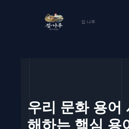
콘
텐
츠
집 나루
로
건
너
뛰
기
우리 문화 용어 
해하는 핵심 용